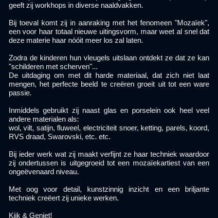
geeft zij workhops in diverse naaldvakken.
Bij toeval komt zij in aanraking met het fenomeen "Mozaïek",
een voor haar totaal nieuwe uitingsvorm, maar weet al snel dat
deze materie haar nóóit meer los zal laten.
Zodra de kinderen hun vleugels uitslaan ontdekt ze dat ze kan
"schilderen met scherven"...
De uitdaging om met dit harde materiaal, dat zich niet laat
mengen, het perfecte beeld te creëren groeit uit tot een ware
passie.
Inmiddels gebruikt zij naast glas en porselein ook heel veel
andere materialen als:
wol, vilt, satijn, fluweel, electriciteit snoer, ketting, parels, koord,
RVS draad, Swarovski, etc. etc.
Bij ieder werk wat zij maakt verfijnt ze haar techniek waardoor
zij ondertussen is uitgegroeid tot een mozaïekartiest van een
ongeëvenaard niveau.
Met oog voor detail, kunstzinnig inzicht en een briljante
techniek creëert zij unieke werken.
Kijk & Geniet!