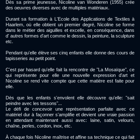
Dès sa prime jeunesse, Nicoline van Wonderen (1955) crée
des oeuvres diverses avec de multiples matériaux.
Durant sa formation à L'Ecole des Applications de Textiles à
Haarlem, où elle obtient un premier degré, Nicoline se forme
dans le métier des aiguilles et excelle, en conséquence, dans
d' autres formes d'art comme le dessin, la peinture, la sculpture
etc.
Pendant qu'elle élève ses cinq enfants elle donne des cours de
tapisseries au petit point.
C'est par hasard qu'elle fait la rencontre de "La Mosaïque", ce
qui représente pour elle une nouvelle expression d'art et
Nicoline se rend vite compte que cette matière est faite pour
elle.
Dès que les enfants s'envolent elle découvre qu'elle: "sait
peindre avec les tessons"...
Le défi de concevoir une représentation parfaite avec ce
matériel dur à
façonner s'amplifie et devient une vraie passion
en attendant maintenant aussi avec: laine, satin, velours,
chaîne, perles, cordon, inox, etc.
À chaque fois Nicoline maîtrise et affine sa technique ce qui fait